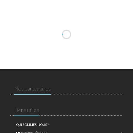
Nos partenaires
Liens utiles
QUI SOMMES-NOUS ?