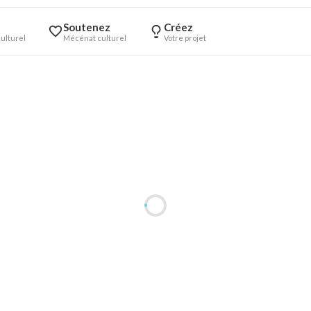
Soutenez
Créez
ulturel
Mécénat culturel
Votre projet