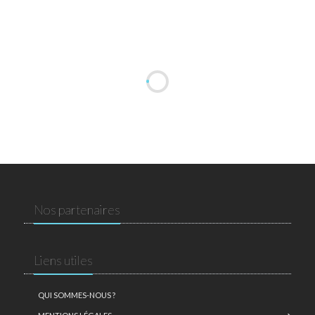
Nos partenaires
Liens utiles
QUI SOMMES-NOUS ?