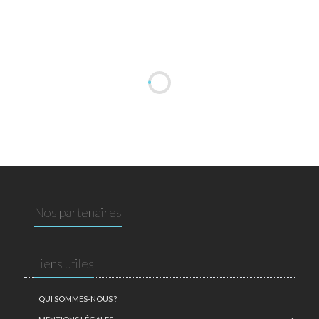
Nos partenaires
Liens utiles
QUI SOMMES-NOUS ?