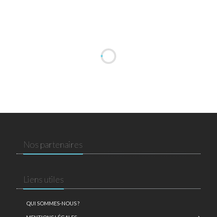
Nos partenaires
Liens utiles
QUI SOMMES-NOUS ?