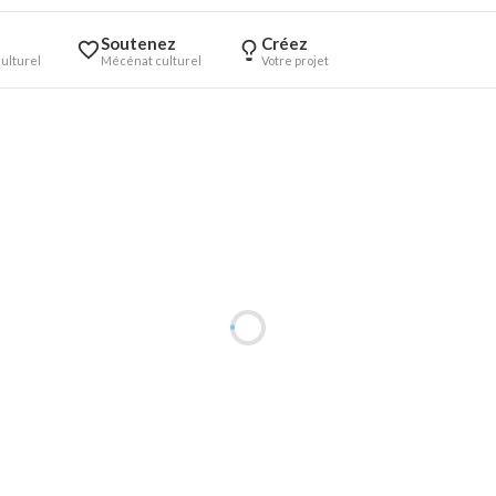
Soutenez
Créez
ulturel
Mécénat culturel
Votre projet