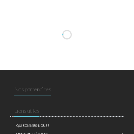
Nos partenaires
Liens utiles
QUI SOMMES-NOUS ?