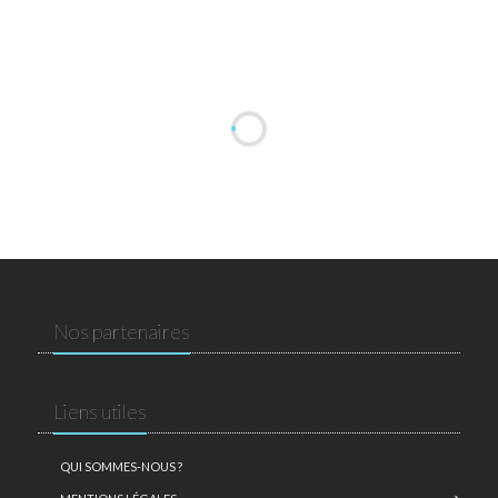
Nos partenaires
Liens utiles
QUI SOMMES-NOUS ?