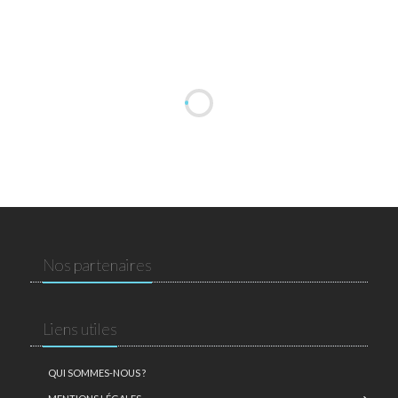
Nos partenaires
Liens utiles
QUI SOMMES-NOUS ?