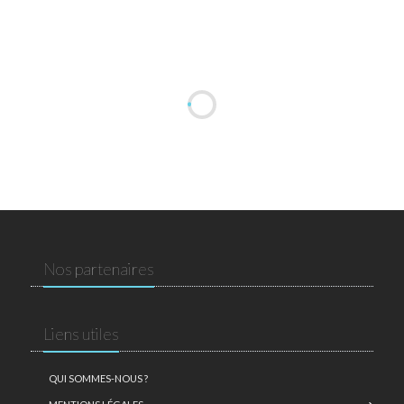
Nos partenaires
Liens utiles
QUI SOMMES-NOUS ?