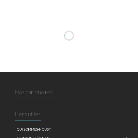
Nos partenaires
Liens utiles
QUI SOMMES-NOUS ?