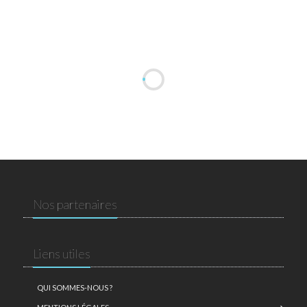
Nos partenaires
Liens utiles
QUI SOMMES-NOUS ?