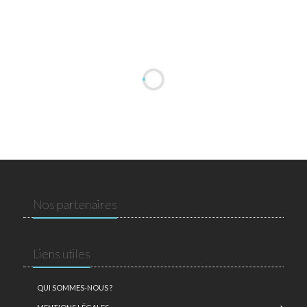
Nos partenaires
Liens utiles
QUI SOMMES-NOUS ?