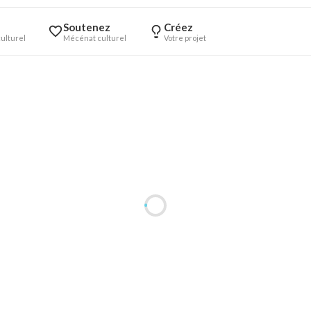
Soutenez
Créez
ulturel
Mécénat culturel
Votre projet