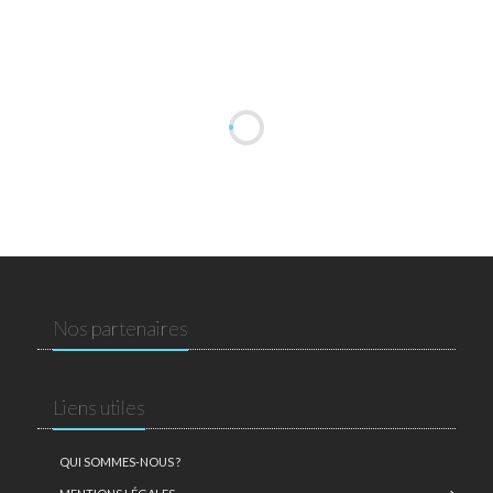
Nos partenaires
Liens utiles
QUI SOMMES-NOUS ?