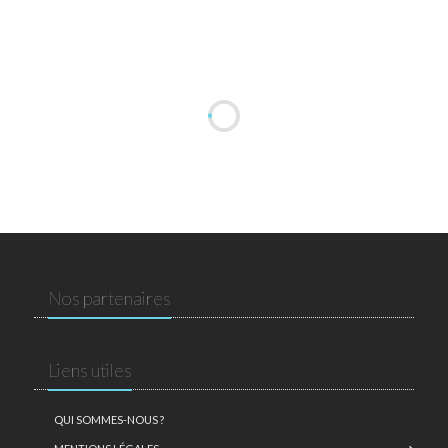
Nos partenaires
Liens utiles
QUI SOMMES-NOUS ?