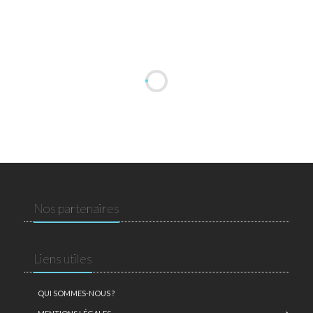
Nos partenaires
Liens utiles
QUI SOMMES-NOUS ?