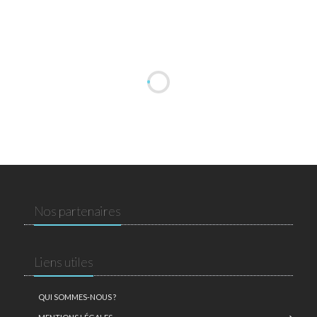
Nos partenaires
Liens utiles
QUI SOMMES-NOUS ?