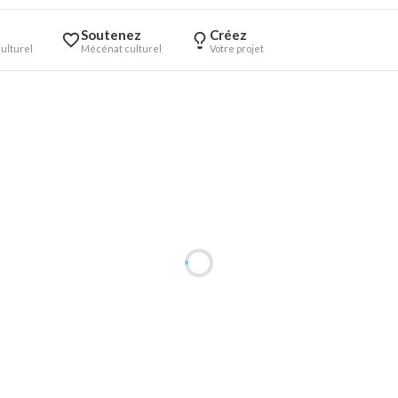
Soutenez
Créez
ulturel
Mécénat culturel
Votre projet