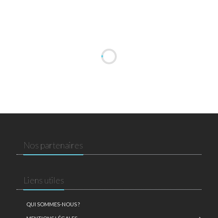
Nos partenaires
Liens utiles
QUI SOMMES-NOUS ?