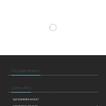
Nos partenaires
Liens utiles
QUI SOMMES-NOUS ?