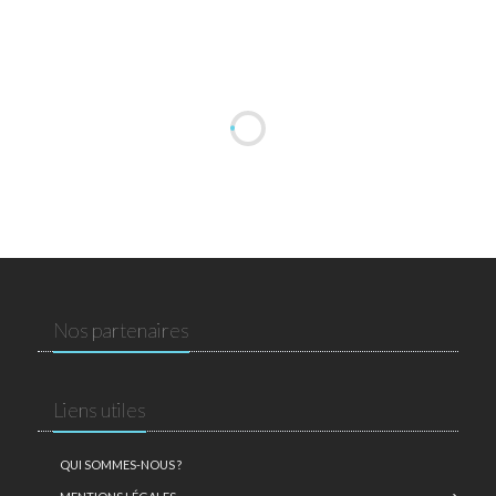
Nos partenaires
Liens utiles
QUI SOMMES-NOUS ?