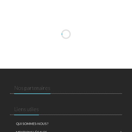
Nos partenaires
Liens utiles
QUI SOMMES-NOUS ?