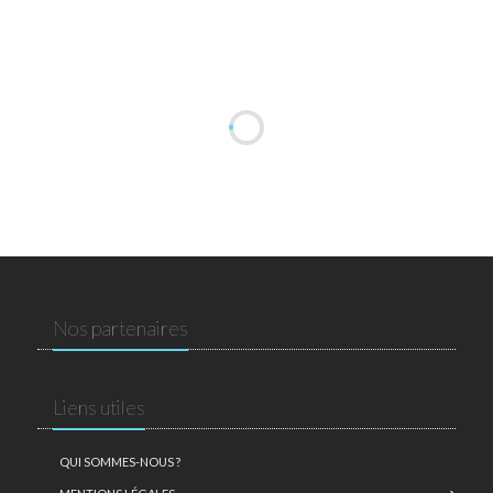
Nos partenaires
Liens utiles
QUI SOMMES-NOUS ?