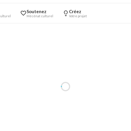
Soutenez
Créez
ulturel
Mécénat culturel
Votre projet