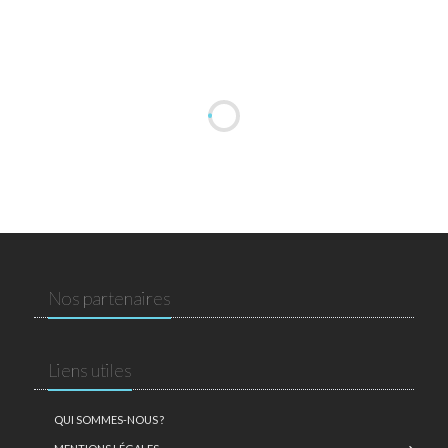
Nos partenaires
Liens utiles
QUI SOMMES-NOUS ?