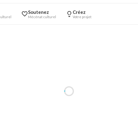
Soutenez
Créez
ulturel
Mécénat culturel
Votre projet