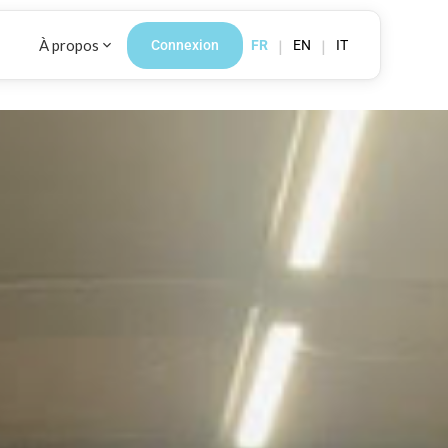
À propos
|
|
Connexion
FR
EN
IT