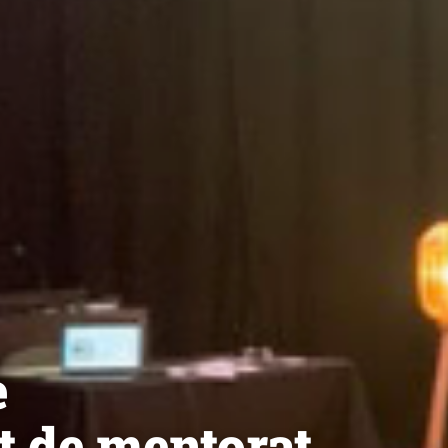
e
 de mentorat