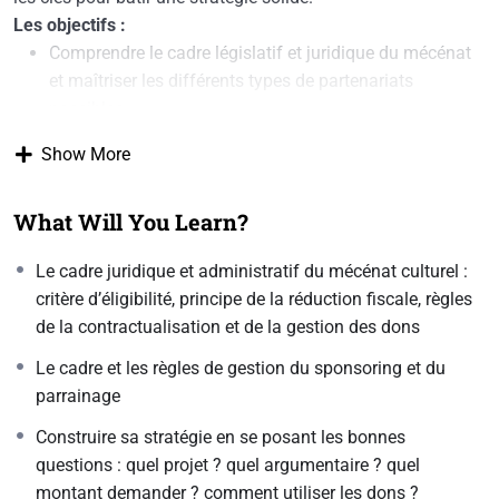
Les objectifs :
Comprendre le cadre législatif et juridique du mécénat
et maîtriser les différents types de partenariats
possibles
Définir une stratégie de recherche de mécénat
Show More
comprenant des axes précis
Définir des contreparties qui respectent la législation et
What Will You Learn?
qui renforcent la communication autour du projet
Le cadre juridique et administratif du mécénat culturel :
Si vous avez une problématique d’ordre technique ou
critère d’éligibilité, principe de la réduction fiscale, règles
pédagogique, nous vous invitons à nous contacter
de la contractualisation et de la gestion des dons
directement à l’adresse suivante : contact@proarti.org
Le cadre et les règles de gestion du sponsoring et du
parrainage
Construire sa stratégie en se posant les bonnes
questions : quel projet ? quel argumentaire ? quel
montant demander ? comment utiliser les dons ?