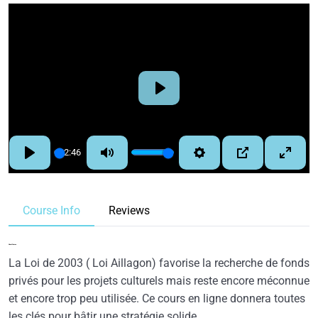
Play
02:46
Play
Mute
Settings
PIP
Enter
fullscre
Course Info
Reviews
About Course
La Loi de 2003 ( Loi Aillagon) favorise la recherche de fonds
privés pour les projets culturels mais reste encore méconnue
et encore trop peu utilisée. Ce cours en ligne donnera toutes
les clés pour bâtir une stratégie solide.