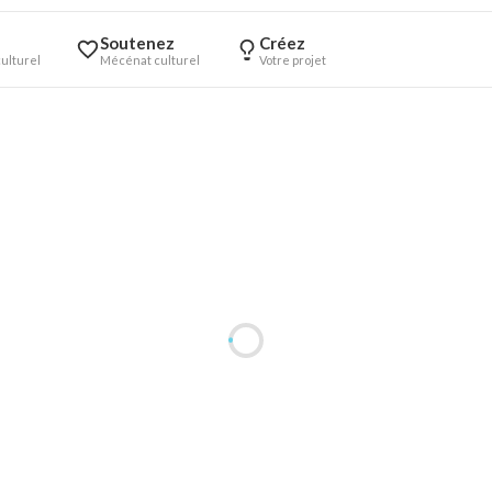
Soutenez
Créez
ulturel
Mécénat culturel
Votre projet