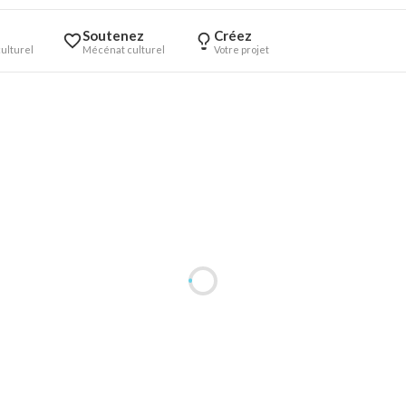
Soutenez
Créez
ulturel
Mécénat culturel
Votre projet