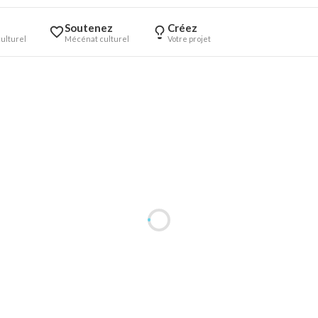
Soutenez
Créez
ulturel
Mécénat culturel
Votre projet