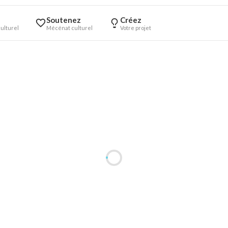
Soutenez
Créez
ulturel
Mécénat culturel
Votre projet