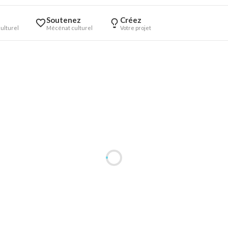
Soutenez
Créez
ulturel
Mécénat culturel
Votre projet