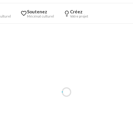
Soutenez
Créez
ulturel
Mécénat culturel
Votre projet