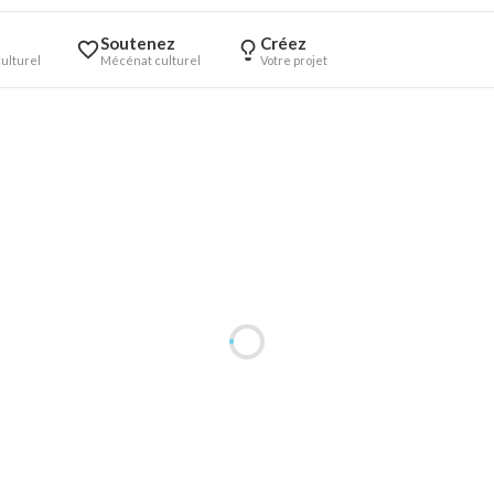
Soutenez
Créez
ulturel
Mécénat culturel
Votre projet