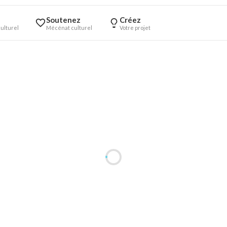
Soutenez
Créez
ulturel
Mécénat culturel
Votre projet