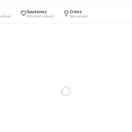
Soutenez
Créez
ulturel
Mécénat culturel
Votre projet