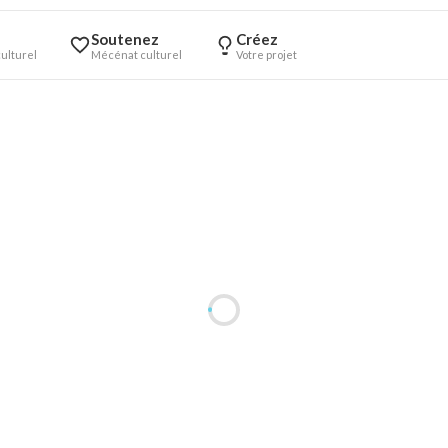
Soutenez
Créez
ulturel
Mécénat culturel
Votre projet