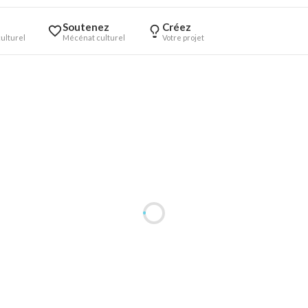
Soutenez
Créez
ulturel
Mécénat culturel
Votre projet