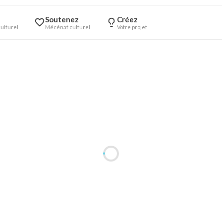
Soutenez
Créez
ulturel
Mécénat culturel
Votre projet