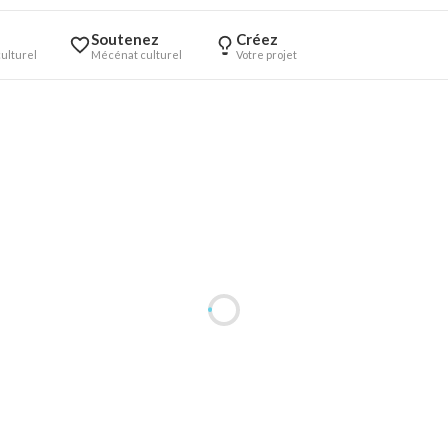
Soutenez
Créez
ulturel
Mécénat culturel
Votre projet