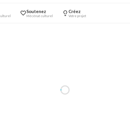
Soutenez
Créez
ulturel
Mécénat culturel
Votre projet