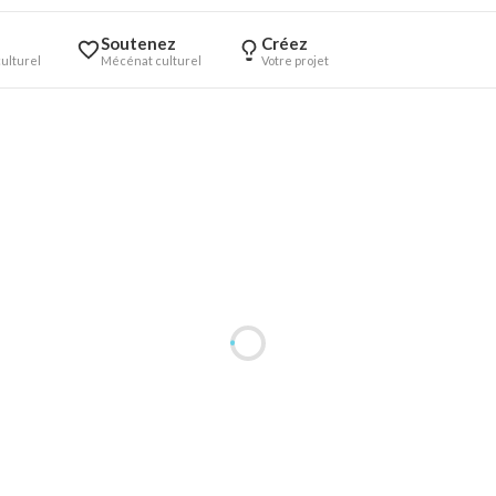
Soutenez
Créez
ulturel
Mécénat culturel
Votre projet