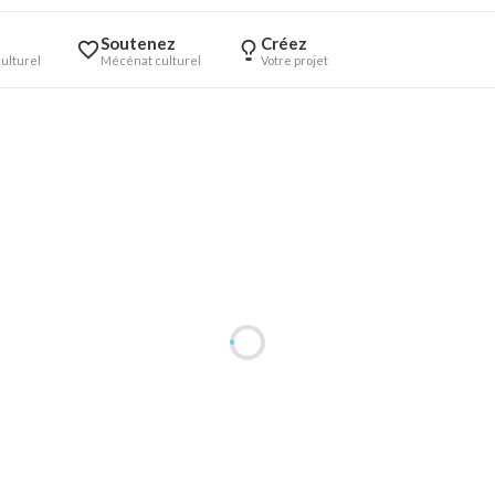
Soutenez
Créez
ulturel
Mécénat culturel
Votre projet