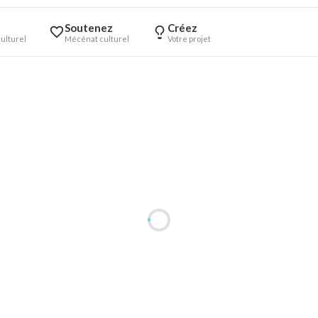
Soutenez
Créez
ulturel
Mécénat culturel
Votre projet