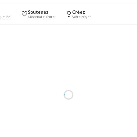
Soutenez
Créez
ulturel
Mécénat culturel
Votre projet