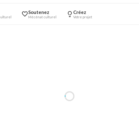
Soutenez
Créez
ulturel
Mécénat culturel
Votre projet