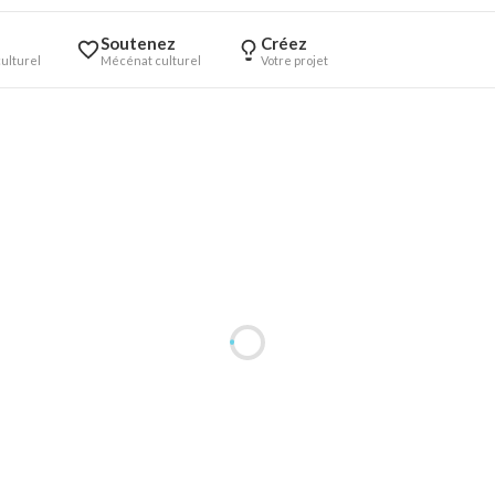
Soutenez
Créez
ulturel
Mécénat culturel
Votre projet