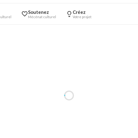
Soutenez
Créez
ulturel
Mécénat culturel
Votre projet